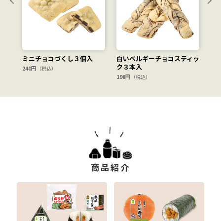
ミニチョコづくし３個入
白いベルギーチョコスティッ
チ
ク３本入
入
240円
（税込）
198円
15
（税込）
商品紹介