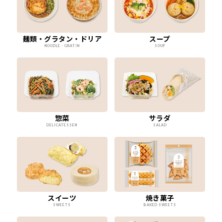
麺類・グラタン・ドリア
スープ
NOODLE・GRATIN
SOUP
惣菜
サラダ
DELICATESSEN
SALAD
スイーツ
焼き菓子
SWEETS
BAKED SWEETS