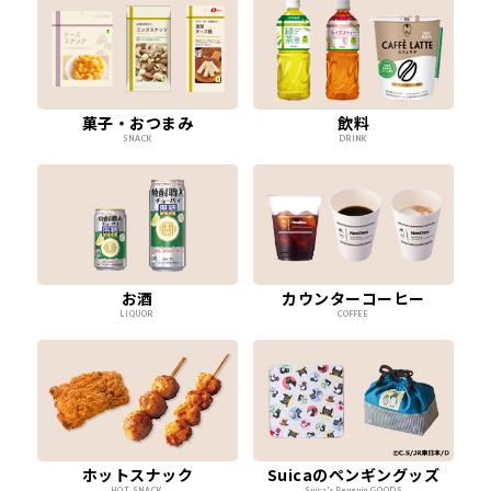
菓子・おつまみ
飲料
SNACK
DRINK
お酒
カウンターコーヒー
LIQUOR
COFFEE
ホットスナック
Suicaのペンギングッズ
HOT SNACK
Suica's Penguin GOODS