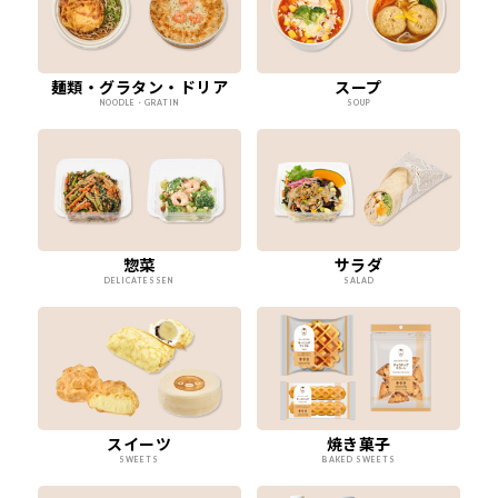
麺類・グラタン・ドリア
スープ
NOODLE・GRATIN
SOUP
惣菜
サラダ
DELICATESSEN
SALAD
スイーツ
焼き菓子
SWEETS
BAKED SWEETS