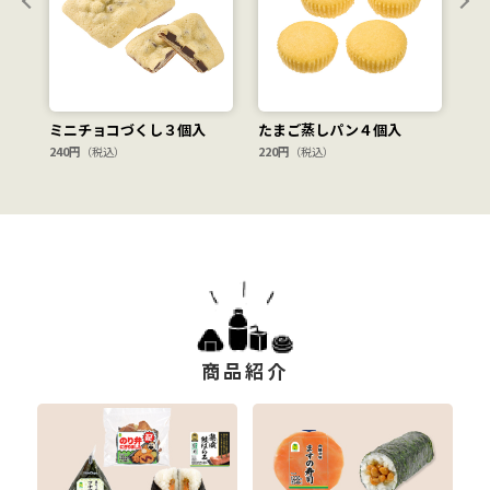
ミニチョコづくし３個入
たまご蒸しパン４個入
白
ク
240円
220円
（税込）
（税込）
19
商品紹介