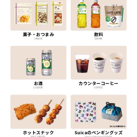
菓子・おつまみ
飲料
SNACK
DRINK
お酒
カウンターコーヒー
LIQUOR
COFFEE
ホットスナック
Suicaのペンギングッズ
HOT SNACK
Suica's Penguin GOODS