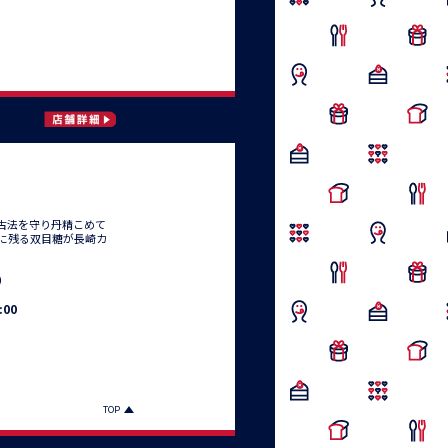
古法を守り丹精こめて
に残る双目糖が長崎カ
月）
:00
TOP