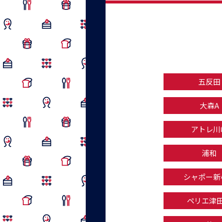
五反田
大森A
アトレ川
浦和
シャポー新
ペリエ津