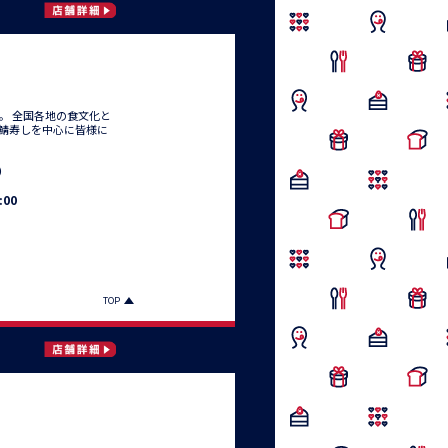
。 全国各地の食文化と
た鯖寿しを中心に皆様に
月）
:00
TOP