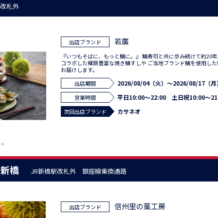
駅改札外
若廣
出店ブランド
『いつもそばに、もっと鯖に。』 鯖寿司と共に歩み続けて約20年
コラボした種類豊富な焼き鯖すしや ご当地ブランド鯖を使用し
お届けします。
2026/08/04（火）～2026/08/17（
出店期間
平日10:00～22:00 土日祝10:00～21
営業時間
カサネオ
次回出店ブランド
ｮﾝ新橋
JR新橋駅改札外 銀座線乗換通路
信州里の菓工房
出店ブランド