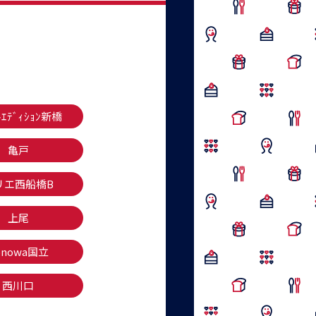
ﾄｴﾃﾞｨｼｮﾝ新橋
亀戸
リエ西船橋B
上尾
onowa国立
西川口