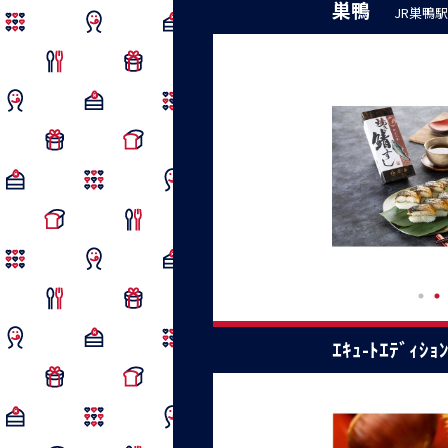
巣鴨
JR巣鴨
ｴｷｭ-ﾄｴﾃﾞｨｼ