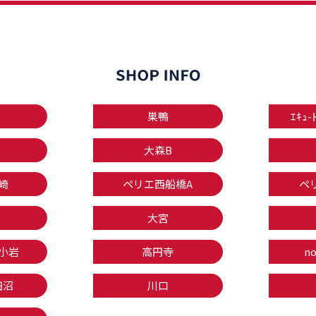
巣鴨
ｴｷｭ-
大森B
崎
ペリエ西船橋A
ペ
大宮
小岩
高円寺
n
田沼
川口