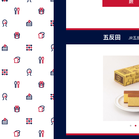
蕨
五反田
JR